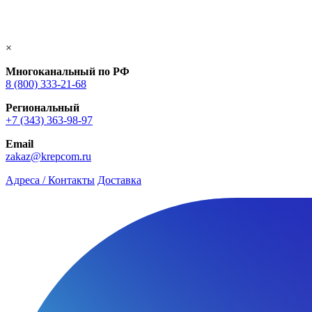
×
Многоканальный по РФ
8 (800) 333‑21-68
Региональный
+7 (343) 363-98-97
Email
zakaz@krepcom.ru
Адреса / Контакты
Доставка