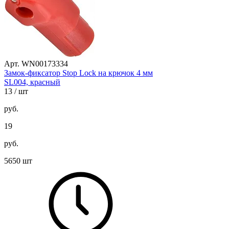
Арт. WN00173334
Замок-фиксатор Stop Lock на крючок 4 мм
SL004, красный
13
/ шт
руб.
19
руб.
5650 шт