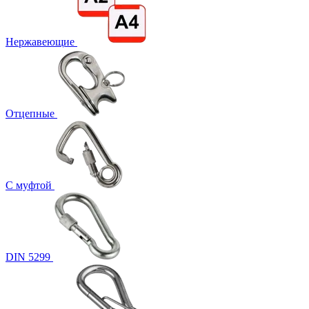
Нержавеющие
Отцепные
С муфтой
DIN 5299