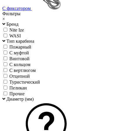
С фиксатором
Фильтры
×
Бренд
Nite Ize
WASI
Тип карабина
Пожарный
С муфтой
Винтовой
С кольцом
С вертлюгом
Отцепной
Туристический
Пеликан
Прочие
Диаметр (мм)