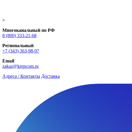
×
Многоканальный по РФ
8 (800) 333‑21-68
Региональный
+7 (343) 363-98-97
Email
zakaz@krepcom.ru
Адреса / Контакты
Доставка