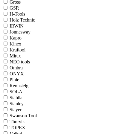
Gross
GSR
H-Tools
Holz Technic
IRWIN
Jonnesway
Kapro
Kinex
Kraftool
Mirax
NEO tools
Ombra
ONYX
Pinie
Rennsteig
SOLA
Stabila
Stanley
Stayer
Swanson Tool
Thorvik
TOPEX
Volkel