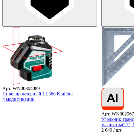
Арт. WN00304089
Нивелир лазерный LL360 Kraftool
4 модификации
Арт. WN002967
Угольник-тран
магнитный 7", 
2 640
/ шт