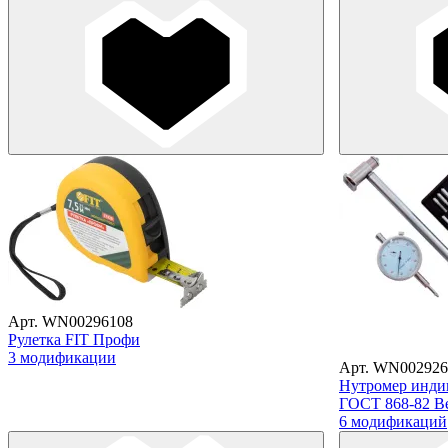
Арт. WN00296108
Рулетка FIT Профи
3 модификации
Арт. WN002926
Нутромер индик
ГОСТ 868-82 Be
6 модификаций