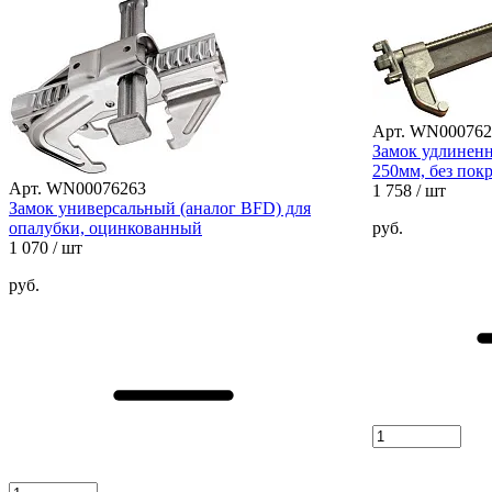
Арт. WN000762
Замок удлиненн
250мм, без пок
Арт. WN00076263
1 758
/ шт
Замок универсальный (аналог BFD) для
опалубки, оцинкованный
руб.
1 070
/ шт
руб.