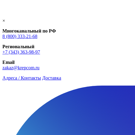
×
Многоканальный по РФ
8 (800) 333‑21-68
Региональный
+7 (343) 363-98-97
Email
zakaz@krepcom.ru
Адреса / Контакты
Доставка