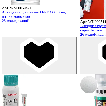
Арт. WN00054471
Алкидная грунт-эмаль TEKNOS 20 мл,
штрих-корректор
26 модификаций
Арт. WN000544
Алкидная грун
спрей-баллон
26 модификаци