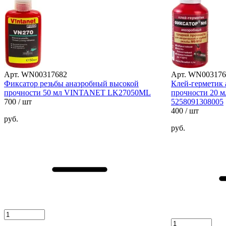
Арт. WN00317682
Арт. WN003176
Фиксатор резьбы анаэробный высокой
Клей-герметик 
прочности 50 мл VINTANET LK27050ML
прочности 20 
700
/ шт
5258091308005
400
/ шт
руб.
руб.