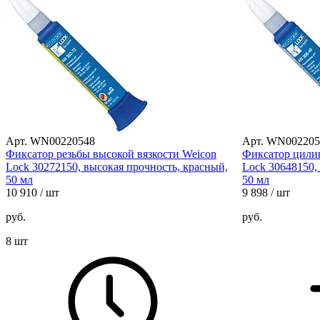
Арт. WN00220548
Арт. WN002205
Фиксатор резьбы высокой вязкости Weicon
Фиксатор цили
Lock 30272150, высокая прочность, красный,
Lock 30648150,
50 мл
50 мл
10 910
/ шт
9 898
/ шт
руб.
руб.
8 шт