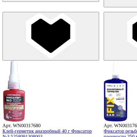
Арт. WN00317680
Арт. WN003176
Клей-герметик анаэробный 40 г Фиксатор
Фиксатор резьб
№3 5258091308003
прочности 250 