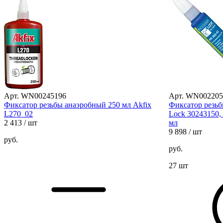
Арт. WN00245196
Арт. WN002205
Фиксатор резьбы анаэробный 250 мл Akfix
Фиксатор резьб
L270_02
Lock 30243150, 
2 413
/ шт
мл
9 898
/ шт
руб.
руб.
27 шт