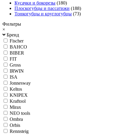
Кусачки и бокорезы
(180)
Плоскогубцы и пассатижи
(188)
Тонкогубцы и круглогубцы
(73)
Фильтры
×
Бренд
Fischer
BAHCO
BIBER
FIT
Gross
IRWIN
ISA
Jonnesway
Keltos
KNIPEX
Kraftool
Mirax
NEO tools
Ombra
Orbis
Rennsteig