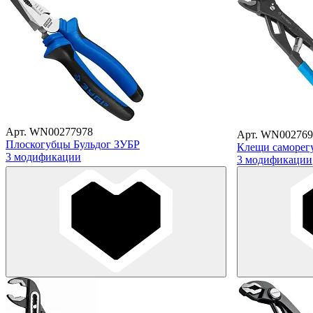
Арт. WN00277978
Арт. WN002769
Плоскогубцы Бульдог ЗУБР
Клещи саморег
3 модификации
3 модификации