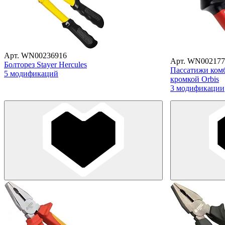
Арт. WN00236916
Арт. WN002177
Болторез Stayer Hercules
Пассатижи ком
5 модификаций
кромкой Orbis
3 модификации