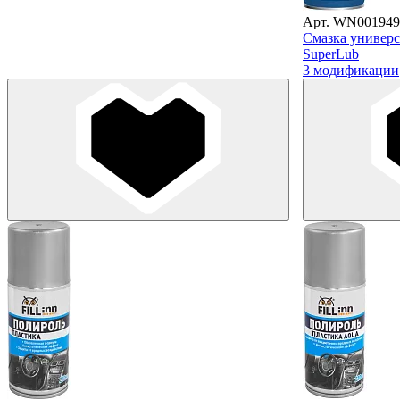
Арт. WN001949
Смазка универса
SuperLub
3 модификации