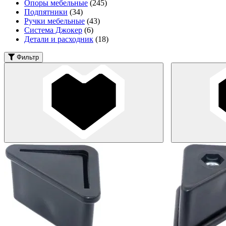
Опоры мебельные
(245)
Подпятники
(34)
Ручки мебельные
(43)
Система Джокер
(6)
Детали и расходник
(18)
Фильтр