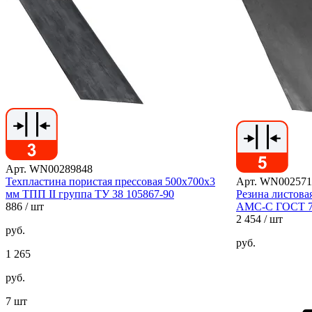
Арт. WN00289848
Техпластина пористая прессовая 500х700х3
Арт. WN002571
мм ТПП II группа ТУ 38 105867-90
Резина листова
886
/ шт
АМС-С ГОСТ 7
2 454
/ шт
руб.
руб.
1 265
руб.
7 шт