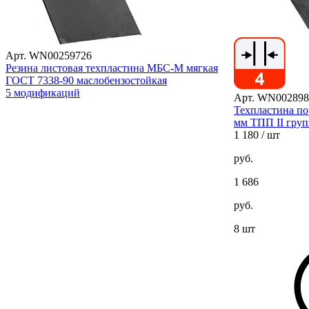
Арт. WN00259726
Резина листовая техпластина МБС-М мягкая
ГОСТ 7338-90 маслобензостойкая
5 модификаций
Арт. WN002898
Техпластина по
мм ТПП II груп
1 180
/ шт
руб.
1 686
руб.
8 шт