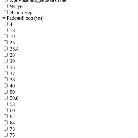
Хромомолибденовая сталь
Чугун
Эластомер
Рабочий ход (мм)
4
18
19
25
25,4
28
30
35
37
38
40
50
50,8
53
60
62
64
73
75