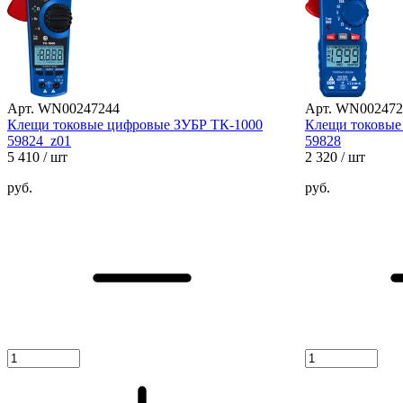
Арт. WN00247244
Арт. WN002472
Клещи токовые цифровые ЗУБР ТК-1000
Клещи токовые
59824_z01
59828
5 410
/ шт
2 320
/ шт
руб.
руб.