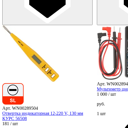
Арт. WN002894
Мультиметр ци
1 000
/ шт
руб.
Арт. WN00289504
Отвертка индикаторная 12-220 V, 130 мм
1 шт
КУРС 56508
181
/ шт