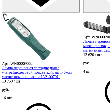
Арт. WN000690
Лампа-переноск
многоцелевая, с
магнитным дер
12 620
/ шт
руб.
Арт. WN00069062
Лампа переносная светодиодная с
4 шт
ультрафиолетовой подсветкой, на гибком
магнитном основании JAZ-0070U
13 750
/ шт
руб.
16 шт