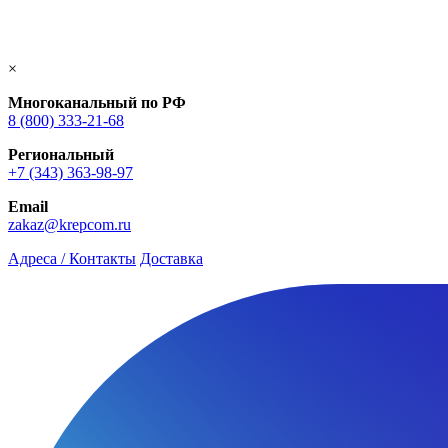
×
Многоканальный по РФ
8 (800) 333‑21-68
Региональный
+7 (343) 363-98-97
Email
zakaz@krepcom.ru
Адреса / Контакты
Доставка