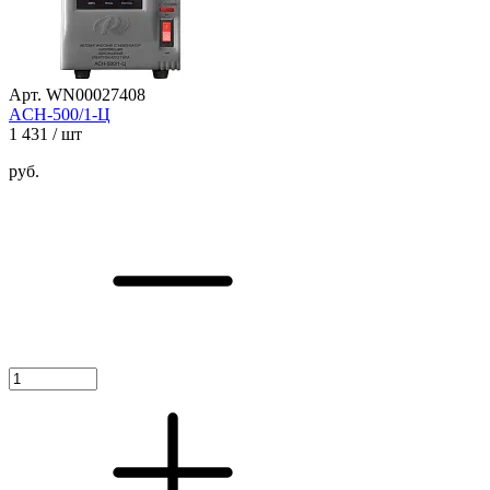
Арт. WN00027408
ACH-500/1-Ц
1 431
/ шт
руб.