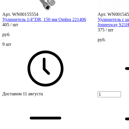
Арт. WN00155554
Арт. WN001545
Удлинитель 1/4"DR, 150 мм Ombra 221406
Удлинитель с ш
405
/ шт
Jonnesway S21
375
/ шт
руб.
руб.
9 шт
Доставим 11 августа