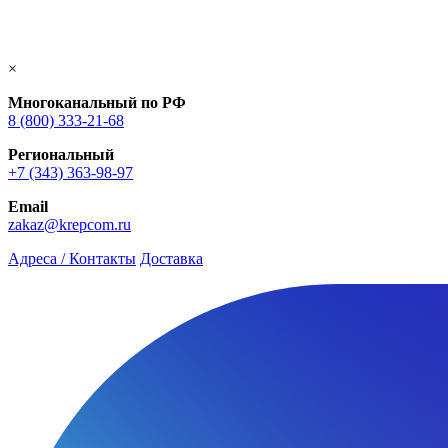
×
Многоканальный по РФ
8 (800) 333‑21-68
Региональный
+7 (343) 363-98-97
Email
zakaz@krepcom.ru
Адреса / Контакты
Доставка