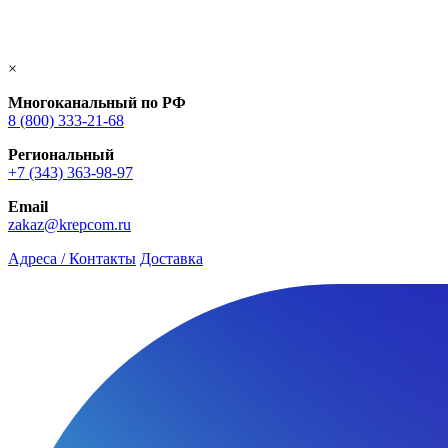
×
Многоканальный по РФ
8 (800) 333‑21-68
Региональный
+7 (343) 363-98-97
Email
zakaz@krepcom.ru
Адреса / Контакты
Доставка