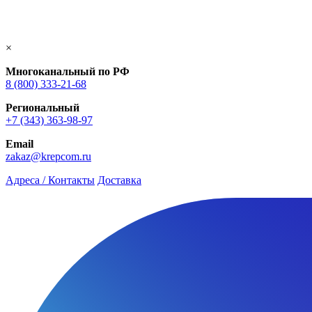
×
Многоканальный по РФ
8 (800) 333‑21-68
Региональный
+7 (343) 363-98-97
Email
zakaz@krepcom.ru
Адреса / Контакты
Доставка