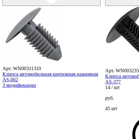
Арт. WN00311310
Арт. WN003235
Клипса автомобильная крепежная нажимная
Клипса автомо
AS-002
AS-377
3 модификации
14
/ шт
руб.
45 шт