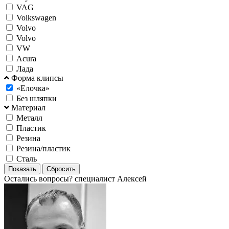
VAG
Volkswagen
Volvo
Volvо
VW
Аcura
Лада
Форма клипсы
«Елочка»
Без шляпки
Материал
Металл
Пластик
Резина
Резина/пластик
Сталь
Остались вопросы?
специалист Алексей