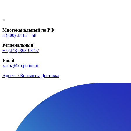
×
Многоканальный по РФ
8 (800) 333‑21-68
Региональный
+7 (343) 363-98-97
Email
zakaz@krepcom.ru
Адреса / Контакты
Доставка