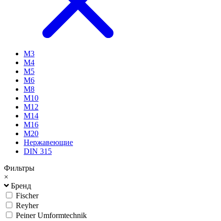
М3
М4
М5
М6
М8
М10
М12
М14
М16
М20
Нержавеющие
DIN 315
Фильтры
×
Бренд
Fischer
Reyher
Peiner Umformtechnik