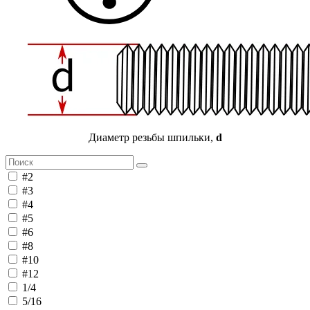
Диаметр резьбы шпильки,
d
#2
#3
#4
#5
#6
#8
#10
#12
1/4
5/16