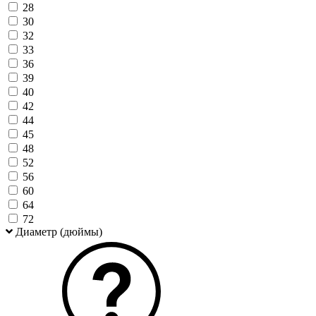
28
30
32
33
36
39
40
42
44
45
48
52
56
60
64
72
Диаметр (дюймы)