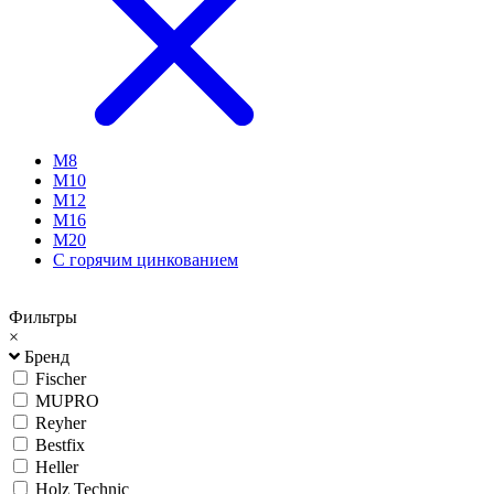
М8
М10
М12
М16
М20
С горячим цинкованием
Фильтры
×
Бренд
Fischer
MUPRO
Reyher
Bestfix
Heller
Holz Technic