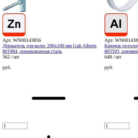
Арт. WN00143856
Арт. WN001438
Держатель для колес 200х100 мм Gah Alberts
Крючок потолоч
801984, оцинкованная сталь
805593, алюми
562
/ шт
648
/ шт
руб.
руб.