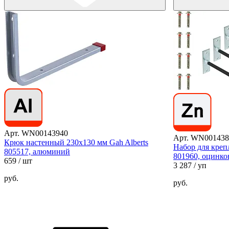
Арт. WN00143940
Арт. WN001438
Крюк настенный 230х130 мм Gah Alberts
Набор для крепл
805517, алюминий
801960, оцинко
659
/ шт
3 287
/ уп
руб.
руб.