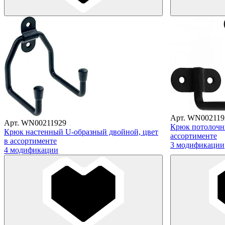
Арт. WN002119
Арт. WN00211929
Крюк потолочны
Крюк настенный U-образный двойной, цвет
ассортименте
в ассортименте
3 модификации
4 модификации