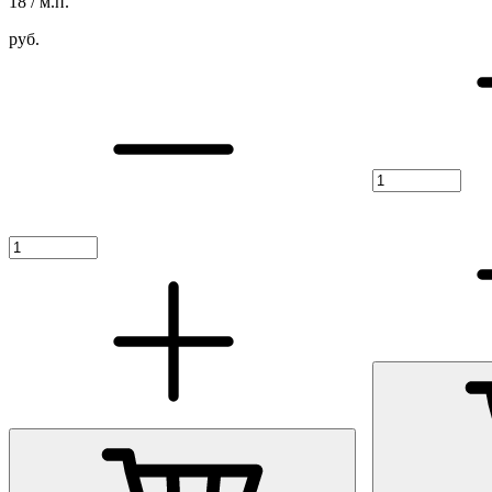
18
/ м.п.
руб.