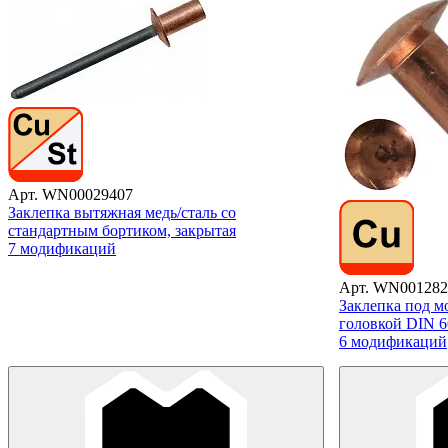
Арт. WN00029407
Заклепка вытяжная медь/сталь со
стандартным бортиком, закрытая
7 модификаций
Арт. WN001282
Заклепка под м
головкой DIN 6
6 модификаций