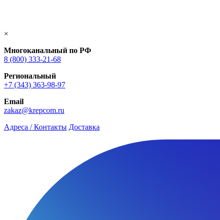
×
Многоканальный по РФ
8 (800) 333‑21-68
Региональный
+7 (343) 363-98-97
Email
zakaz@krepcom.ru
Адреса / Контакты
Доставка