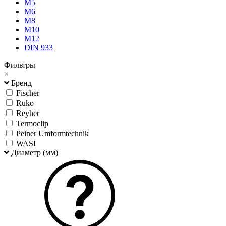
М5
М6
М8
М10
М12
DIN 933
Фильтры
×
Бренд
Fischer
Ruko
Reyher
Termoclip
Peiner Umformtechnik
WASI
Диаметр (мм)