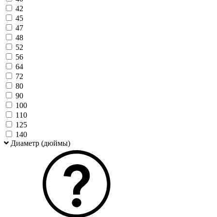
42
45
47
48
52
56
64
72
80
90
100
110
125
140
Диаметр (дюймы)