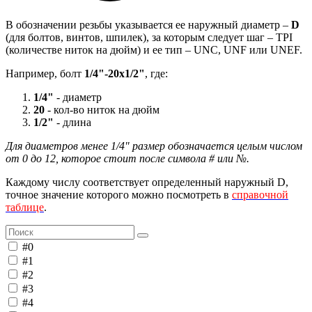
В обозначении резьбы указывается ее наружный диаметр –
D
(для болтов, винтов, шпилек), за которым следует шаг – TPI
(количестве ниток на дюйм) и ее тип – UNC, UNF или UNEF.
Например, болт
1/4"-20х1/2"
, где:
1/4"
- диаметр
20
- кол-во ниток на дюйм
1/2"
- длина
Для диаметров менее 1/4" размер обозначается целым числом
от 0 до 12, которое стоит после символа # или №.
Каждому числу соответствует определенный наружный D,
точное значение которого можно посмотреть в
справочной
таблице
.
#0
#1
#2
#3
#4