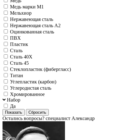
Медь
Медь марки М1
Мельхиор
Нержавеющая сталь
Нержавеющая сталь А2
Оцинкованная сталь
ПВХ
Пластик
Сталь
Сталь 40Х
Сталь 45
Стеклопластик (фибергласс)
Титан
Углепластик (карбон)
Углеродистая сталь
Хромированное
Набор
Да
Остались вопросы?
специалист Александр