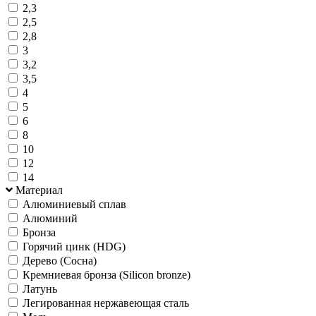
2,3
2,5
2,8
3
3,2
3,5
4
5
6
8
10
12
14
Материал
Алюминиевый сплав
Алюминий
Бронза
Горячий цинк (HDG)
Дерево (Сосна)
Кремниевая бронза (Silicon bronze)
Латунь
Легированная нержавеющая сталь